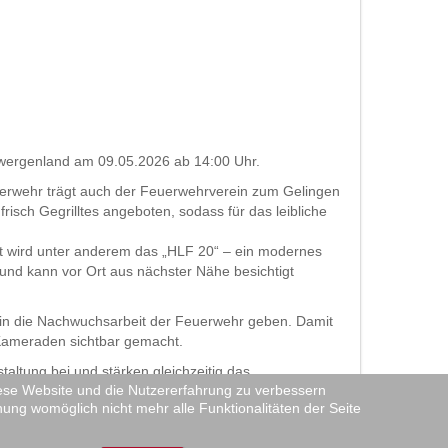
 Zwergenland am 09.05.2026 ab 14:00 Uhr.
uerwehr trägt auch der Feuerwehrverein zum Gelingen
isch Gegrilltes angeboten, sodass für das leibliche
rt wird unter anderem das „HLF 20“ – ein modernes
 und kann vor Ort aus nächster Nähe besichtigt
 in die Nachwuchsarbeit der Feuerwehr geben. Damit
 Kameraden sichtbar gemacht.
tung bei und stärken gleichzeitig das
diese Website und die Nutzererfahrung zu verbessern
nung womöglich nicht mehr alle Funktionalitäten der Seite
 um mehr über unseren Verein, die Feuerwehr sowie