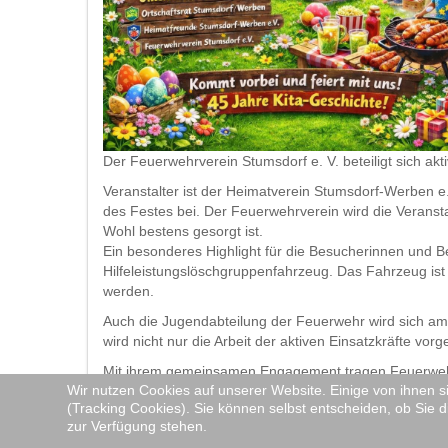
Der Feuerwehrverein Stumsdorf e. V. beteiligt sich ak
Veranstalter ist der Heimatverein Stumsdorf-Werben 
des Festes bei. Der Feuerwehrverein wird die Veransta
Wohl bestens gesorgt ist.
Ein besonderes Highlight für die Besucherinnen und 
Hilfeleistungslöschgruppenfahrzeug. Das Fahrzeug ist 
werden.
Auch die Jugendabteilung der Feuerwehr wird sich am
wird nicht nur die Arbeit der aktiven Einsatzkräfte 
Mit ihrem gemeinsamen Engagement tragen Feuerwehrv
Wir nutzen Cookies auf unserer Website. Einige von ihnen s
Gemeinschaftsgefühl im Ort.
(Tracking Cookies). Sie können selbst entscheiden, ob Sie d
Falls wir Ihr Interesse wecken sollten, scheuen Sie
zur Verfügung stehen.
unsere gemeinsame Arbeit zu erfahren.