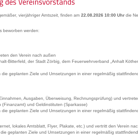
g des Vereinsvorstands
emäßer, vierjähriger Amtszeit, finden am
22.08.2026 10:00 Uhr
die N
ds beworben werden:
treten den Verein nach außen
alt-Bitterfeld, der Stadt Zörbig, dem Feuerwehrverband „Anhalt Köthe
m die geplanten Ziele und Umsetzungen in einer regelmäßig stattfinde
ge, Einnahmen, Ausgaben, Überweisung, Rechnungsprüfung) und vertret
(Finanzamt) und Geldinstituten (Sparkasse)
m die geplanten Ziele und Umsetzungen in einer regelmäßig stattfinde
ernet, lokales Amtsblatt, Flyer, Plakate, etc.) und vertritt den Verein n
m die geplanten Ziele und Umsetzungen in einer regelmäßig stattfinden