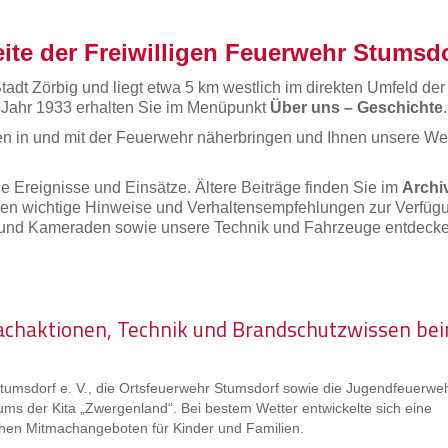
ite der Freiwilligen Feuerwehr Stumsd
tadt Zörbig und liegt etwa 5 km westlich im direkten Umfeld der 
 Jahr 1933 erhalten Sie im Menüpunkt
Über uns – Geschichte
.
en in und mit der Feuerwehr näherbringen und Ihnen unsere We
lle Ereignisse und Einsätze. Ältere Beiträge finden Sie im
Archi
hnen wichtige Hinweise und Verhaltensempfehlungen zur Verfüg
 und Kameraden sowie unsere Technik und Fahrzeuge entdecke
chaktionen, Technik und Brandschutzwissen be
tumsdorf e. V., die Ortsfeuerwehr Stumsdorf sowie die Jugendfeuerweh
ums der Kita „Zwergenland“. Bei bestem Wetter entwickelte sich eine
ichen Mitmachangeboten für Kinder und Familien.