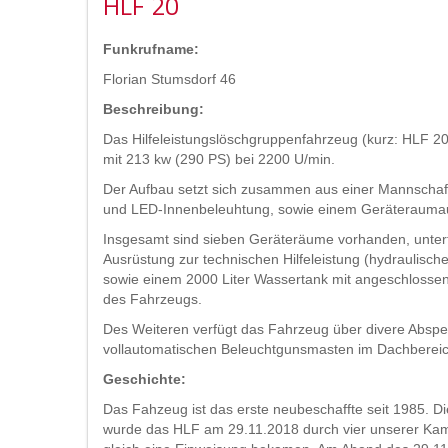
HLF 20
Funkrufname:
Florian Stumsdorf 46
Beschreibung:
Das Hilfeleistungslöschgruppenfahrzeug (kurz: HLF 2
mit 213 kw (290 PS) bei 2200 U/min.
Der Aufbau setzt sich zusammen aus einer Mannschafts
und LED-Innenbeleuhtung, sowie einem Geräterauma
Insgesamt sind sieben Geräteräume vorhanden, untertei
Ausrüstung zur technischen Hilfeleistung (hydraulisch
sowie einem 2000 Liter Wassertank mit angeschlossen
des Fahrzeugs.
Des Weiteren verfügt das Fahrzeug über divere Abspe
vollautomatischen Beleuchtgunsmasten im Dachbereich,
Geschichte:
Das Fahzeug ist das erste neubeschaffte seit 1985. D
wurde das HLF am 29.11.2018 durch vier unserer K