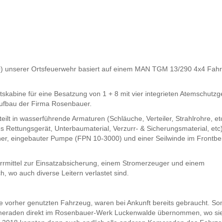
0) unserer Ortsfeuerwehr basiert auf einem MAN TGM 13/290 4x4 Fahr
kabine für eine Besatzung von 1 + 8 mit vier integrieten Atemschutzg
ufbau der Firma Rosenbauer.
lt in wasserführende Armaturen (Schläuche, Verteiler, Strahlrohre, etc
es Rettungsgerät, Unterbaumaterial, Verzurr- & Sicherungsmaterial, etc)
er, eingebauter Pumpe (FPN 10-3000) und einer Seilwinde im Frontbe
rrmittel zur Einsatzabsicherung, einem Stromerzeuger und einem
 wo auch diverse Leitern verlastet sind.
ie vorher genutzten Fahrzeug, waren bei Ankunft bereits gebraucht. So
ameraden direkt im Rosenbauer-Werk Luckenwalde übernommen, wo si