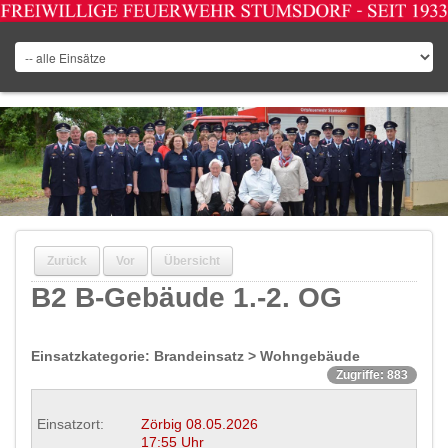
Zurück
Vor
Übersicht
B2 B-Gebäude 1.-2. OG
Einsatzkategorie: Brandeinsatz > Wohngebäude
Zugriffe: 883
Einsatzort:
Zörbig
08.05.2026
17:55 Uhr