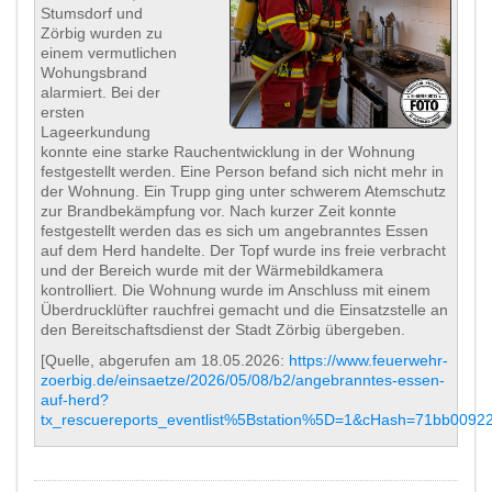
Stumsdorf und
Zörbig wurden zu
einem vermutlichen
Wohungsbrand
alarmiert. Bei der
ersten
Lageerkundung
konnte eine starke Rauchentwicklung in der Wohnung
festgestellt werden. Eine Person befand sich nicht mehr in
der Wohnung. Ein Trupp ging unter schwerem Atemschutz
zur Brandbekämpfung vor. Nach kurzer Zeit konnte
festgestellt werden das es sich um angebranntes Essen
auf dem Herd handelte. Der Topf wurde ins freie verbracht
und der Bereich wurde mit der Wärmebildkamera
kontrolliert. Die Wohnung wurde im Anschluss mit einem
Überdrucklüfter rauchfrei gemacht und die Einsatzstelle an
den Bereitschaftsdienst der Stadt Zörbig übergeben.
[Quelle, abgerufen am 18.05.2026:
https://www.feuerwehr-
zoerbig.de/einsaetze/2026/05/08/b2/angebranntes-essen-
auf-herd?
tx_rescuereports_eventlist%5Bstation%5D=1&cHash=71bb009