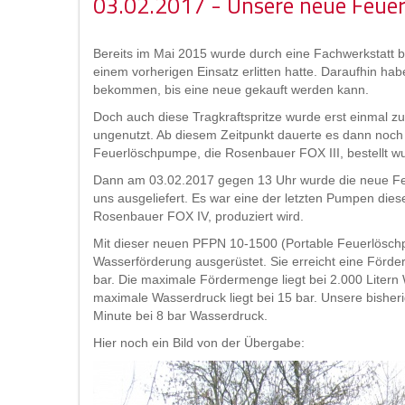
03.02.2017 - Unsere neue Feue
Bereits im Mai 2015 wurde durch eine Fachwerkstatt be
einem vorherigen Einsatz erlitten hatte. Daraufhin ha
bekommen, bis eine neue gekauft werden kann.
Doch auch diese Tragkraftspritze wurde erst einmal zur
ungenutzt. Ab diesem Zeitpunkt dauerte es dann noch
Feuerlöschpumpe, die Rosenbauer FOX III, bestellt w
Dann am 03.02.2017 gegen 13 Uhr wurde die neue F
uns ausgeliefert. Es war eine der letzten Pumpen diese
Rosenbauer FOX IV, produziert wird.
Mit dieser neuen PFPN 10-1500 (Portable Feuerlösch
Wasserförderung ausgerüstet. Sie erreicht eine Förde
bar. Die maximale Fördermenge liegt bei 2.000 Litern
maximale Wasserdruck liegt bei 15 bar. Unsere bisheri
Minute bei 8 bar Wasserdruck.
Hier noch ein Bild von der Übergabe: