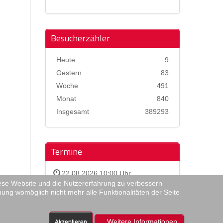
Besucherzähler
Heute
9
Gestern
83
Woche
491
Monat
840
Insgesamt
389293
Termine
22.08.2026 10:00 Uhr
diese Website und die Nutzererfahrung zu verbessern
Neuwahl des Vereinsvorstands
nung womöglich nicht mehr alle Funktionalitäten der Seite
Weitere Informationen
Akzeptieren