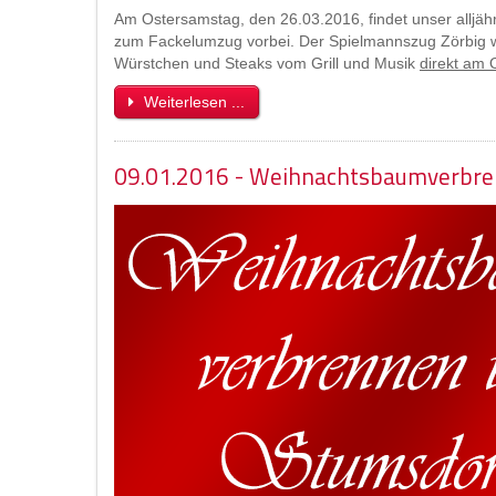
Am Ostersamstag, den 26.03.2016, findet unser alljäh
zum Fackelumzug vorbei. Der Spielmannszug Zörbig wir
Würstchen und Steaks vom Grill und Musik
direkt am 
Weiterlesen ...
09.01.2016 - Weihnachtsbaumverbr