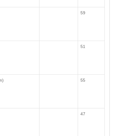
59
51
n)
55
47