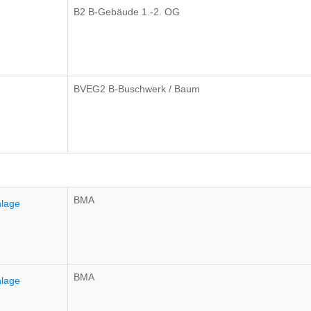
B2 B-Gebäude 1.-2. OG
BVEG2 B-Buschwerk / Baum
BMA
nlage
BMA
nlage