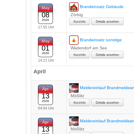
Brandeinsatz Gebäude
May
08
Zörbig
2026
Details ansehen
17:55 Uhr
Brandeinsatz sonstige
May
01
Wadendorf am See
2026
Details ansehen
14:21 Uhr
April
Meldereinlauf Brandmeldea
Apr
13
Mößlitz
2026
Details ansehen
04:04 Uhr
Meldereinlauf Brandmeldea
Apr
13
Mößlitz