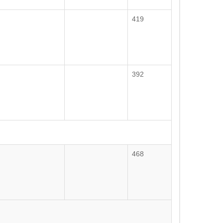
419
392
468