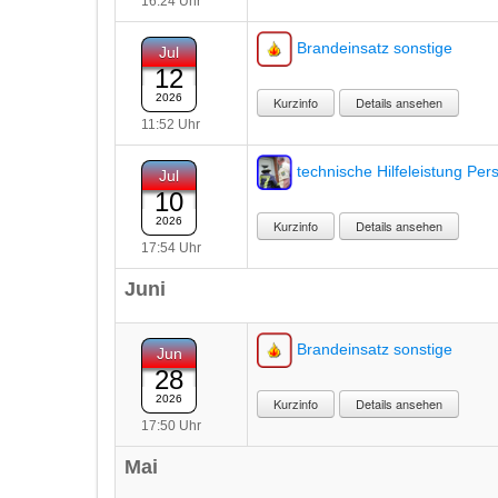
16:24 Uhr
Brandeinsatz sonstige
Jul
12
2026
Details ansehen
11:52 Uhr
technische Hilfeleistung Per
Jul
10
2026
Details ansehen
17:54 Uhr
Juni
Brandeinsatz sonstige
Jun
28
2026
Details ansehen
17:50 Uhr
Mai