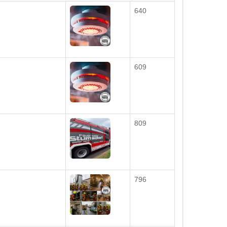
640
609
809
796