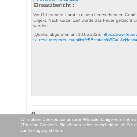
Einsatzbericht :
Vor Ort brannte Unrat in einem Leerstehenden Gebä
Objekt. Nach kurzer Zeit wurde das Feuer gelöscht u
werden.
[Quelle, abgerufen am 18.05.2026:
https://www.feue
tx_rescuereports_eventlist%5Bstation%5D=1&cHa
Wir nutzen Cookies auf unserer Website. Einige von ihnen s
Auf unserer Internetseite berichten wir ausführlich (a
(Tracking Cookies). Sie können selbst entscheiden, ob Sie d
Bilder werden erst gemacht, wenn das Einsatzgeschehen
zur Verfügung stehen.
KI-generierte Fotos, bis geprüfte und freigegebene Bil