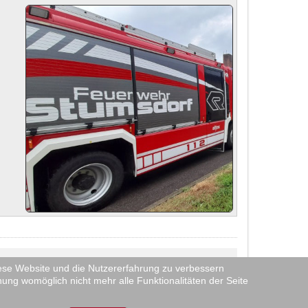
diese Website und die Nutzererfahrung zu verbessern
es durch
eine Dienstanweisung
streng reglementiert.
nung womöglich nicht mehr alle Funktionalitäten der Seite
ht oder hier veröffentlicht! Wir verwenden ebenfalls