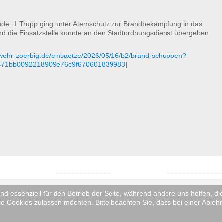
ude. 1 Trupp ging unter Atemschutz zur Brandbekämpfung in das
nd die Einsatzstelle konnte an den Stadtordnungsdienst übergeben
rwehr-zoerbig.de/einsaetze/2026/05/16/b2/brand-schuppen?
sh=71bb0092218909e76c9f670601839983
]
ind essenziell für den Betrieb der Seite, während andere uns helfen, 
lso auch mit Bildmaterial) über unser Einsatzgeschehen, jedoch wird di
ie Cookies zulassen möchten. Bitte beachten Sie, dass bei einer Ableh
 dies zulässt! Es werden keine Bilder von Verletzten oder Toten gemac
der vorliegen.