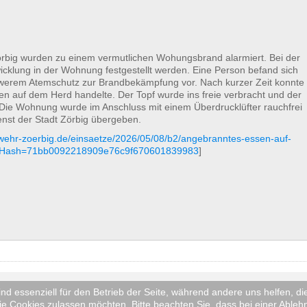
rbig wurden zu einem vermutlichen Wohungsbrand alarmiert. Bei der
cklung in der Wohnung festgestellt werden. Eine Person befand sich
hwerem Atemschutz zur Brandbekämpfung vor. Nach kurzer Zeit konnte
en auf dem Herd handelte. Der Topf wurde ins freie verbracht und der
 Die Wohnung wurde im Anschluss mit einem Überdrucklüfter rauchfrei
enst der Stadt Zörbig übergeben.
rwehr-zoerbig.de/einsaetze/2026/05/08/b2/angebranntes-essen-auf-
1&cHash=71bb0092218909e76c9f670601839983
]
ind essenziell für den Betrieb der Seite, während andere uns helfen, 
lso auch mit Bildmaterial) über unser Einsatzgeschehen, jedoch wird di
ie Cookies zulassen möchten. Bitte beachten Sie, dass bei einer Ableh
 dies zulässt! Es werden keine Bilder von Verletzten oder Toten gemac