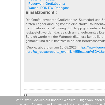
Feuerwehr Großzöberitz
Wache: DRK RW Radegast
Einsatzbericht :
Die Ortsfeuerwehren Großzöberitz, Stumsdorf und Zö
ersten Lageerkundung konnte eine starke Rauchentwi
nicht mehr in der Wohnung. Ein Trupp ging unter sc
festgestellt werden das es sich um angebranntes Ess
Bereich wurde mit der Wärmebildkamera kontrolliert.
gemacht und die Einsatzstelle an den Bereitschaftsdi
[Quelle, abgerufen am 18.05.2026:
https://www.feue
herd?tx_rescuereports_eventlist%5Bstation%5D=
Wir nutzen Cookies auf unserer Website. Einige von ihnen s
Auf unserer Internetseite berichten wir ausführlich (a
(Tracking Cookies). Sie können selbst entscheiden, ob Sie d
Bilder werden erst gemacht, wenn das Einsatzgeschehen