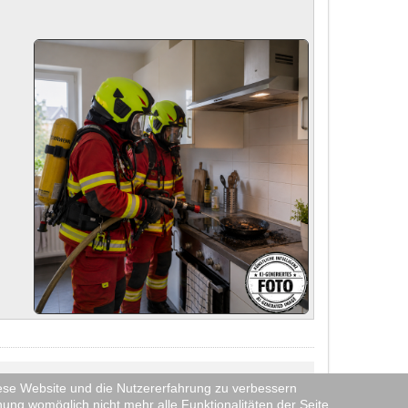
diese Website und die Nutzererfahrung zu verbessern
es durch
eine Dienstanweisung
streng reglementiert.
nung womöglich nicht mehr alle Funktionalitäten der Seite
ht oder hier veröffentlicht! Wir verwenden ebenfalls